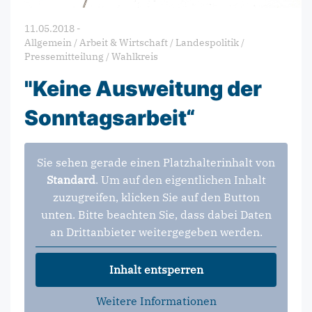
11.05.2018
-
Allgemein
/
Arbeit & Wirtschaft
/
Landespolitik
/
Pressemitteilung
/
Wahlkreis
"Keine Ausweitung der
Sonntagsarbeit“
Sie sehen gerade einen Platzhalterinhalt von
Standard
. Um auf den eigentlichen Inhalt
zuzugreifen, klicken Sie auf den Button
unten. Bitte beachten Sie, dass dabei Daten
an Drittanbieter weitergegeben werden.
Inhalt entsperren
Weitere Informationen