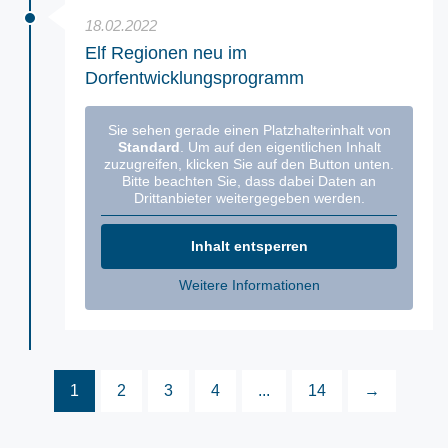
18.02.2022
Elf Regionen neu im
Dorfentwicklungsprogramm
Sie sehen gerade einen Platzhalterinhalt von
Standard
. Um auf den eigentlichen Inhalt
zuzugreifen, klicken Sie auf den Button unten.
Bitte beachten Sie, dass dabei Daten an
Drittanbieter weitergegeben werden.
Inhalt entsperren
Weitere Informationen
1
2
3
4
...
14
→