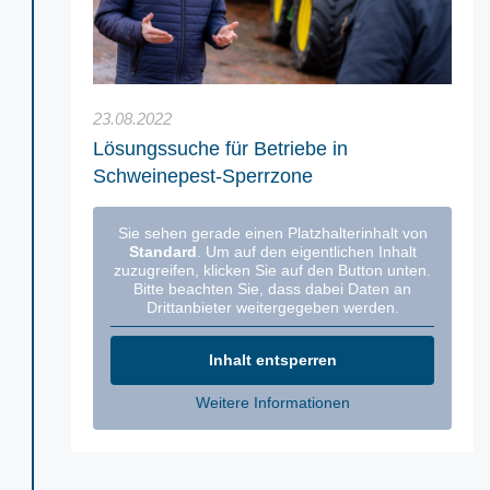
23.08.2022
Lösungssuche für Betriebe in
Schweinepest-Sperrzone
Sie sehen gerade einen Platzhalterinhalt von
Standard
. Um auf den eigentlichen Inhalt
zuzugreifen, klicken Sie auf den Button unten.
Bitte beachten Sie, dass dabei Daten an
Drittanbieter weitergegeben werden.
Inhalt entsperren
Weitere Informationen