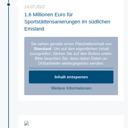
14.07.2022
1,6 Millionen Euro für
Sportstättensanierungen im südlichen
Emsland
Sie sehen gerade einen Platzhalterinhalt von
Standard
. Um auf den eigentlichen Inhalt
zuzugreifen, klicken Sie auf den Button unten.
Bitte beachten Sie, dass dabei Daten an
Drittanbieter weitergegeben werden.
Inhalt entsperren
Weitere Informationen