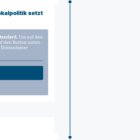
alpolitik setzt
tandard
. Um auf den
uf den Button unten.
 Drittanbieter