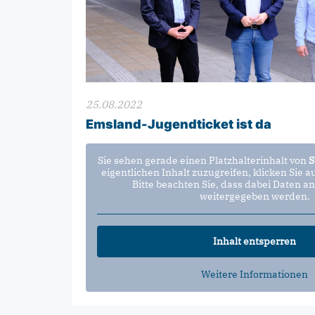
25.08.2022
Emsland-Jugendticket ist da
Sie sehen gerade einen Platzhalterinhalt von
S
eigentlichen Inhalt zuzugreifen, klicken Sie a
Bitte beachten Sie, dass dabei Daten an
weitergegeben werden.
Inhalt entsperren
Weitere Informationen