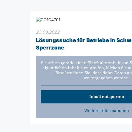
23.08.2022
Lösungssuche für Betriebe in Schw
Sperrzone
Sie sehen gerade einen Platzhalterinhalt von
S
eigentlichen Inhalt zuzugreifen, klicken Sie a
Bitte beachten Sie, dass dabei Daten an
weitergegeben werden.
Inhalt entsperren
Weitere Informationen