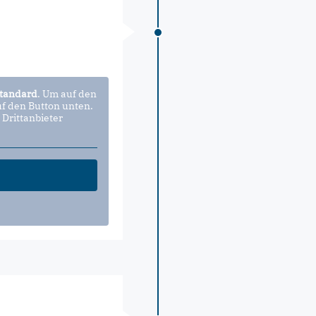
tandard
. Um auf den
uf den Button unten.
 Drittanbieter