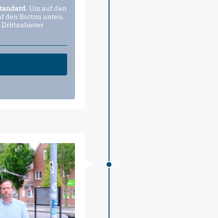
tandard
. Um auf den
uf den Button unten.
 Drittanbieter