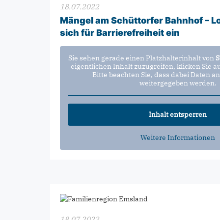
18.07.2022
Mängel am Schüttorfer Bahnhof – Lok
sich für Barrierefreiheit ein
Sie sehen gerade einen Platzhalterinhalt von
S
eigentlichen Inhalt zuzugreifen, klicken Sie a
Bitte beachten Sie, dass dabei Daten an
weitergegeben werden.
Inhalt entsperren
Weitere Informationen
18.07.2022