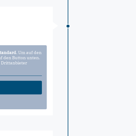
tandard
. Um auf den
uf den Button unten.
 Drittanbieter