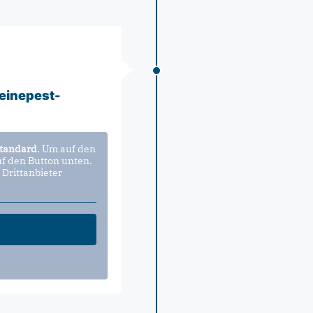
einepest-
tandard
. Um auf den
uf den Button unten.
 Drittanbieter