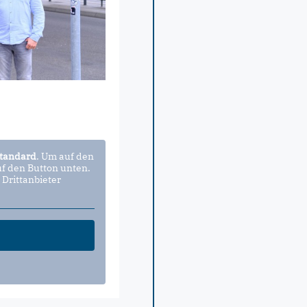
tandard
. Um auf den
uf den Button unten.
 Drittanbieter