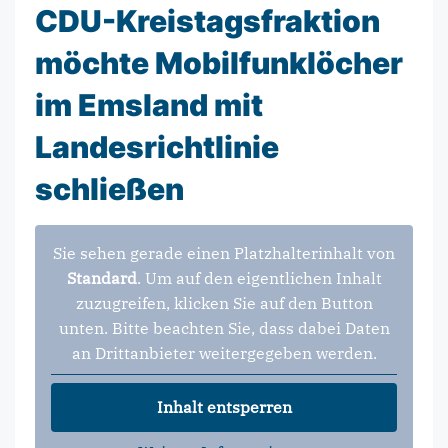
CDU-Kreistagsfraktion
möchte Mobilfunklöcher
im Emsland mit
Landesrichtlinie
schließen
Sie sehen gerade einen Platzhalterinhalt von
Standard
. Um auf den eigentlichen Inhalt
zuzugreifen, klicken Sie auf den Button
unten. Bitte beachten Sie, dass dabei Daten
an Drittanbieter weitergegeben werden.
Inhalt entsperren