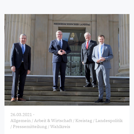
26.03.2021
-
Allgemein
/
Arbeit & Wirtschaft
/
Kreistag
/
Landespolitik
/
Pressemitteilung
/
Wahlkreis