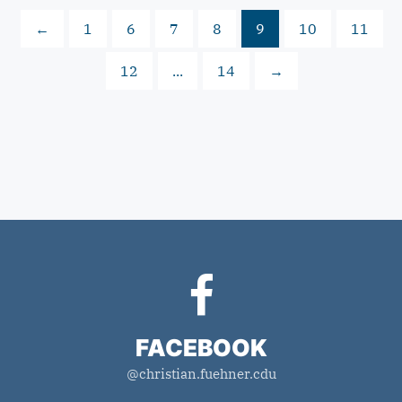
←
1
6
7
8
9
10
11
12
...
14
→
FACEBOOK
@christian.fuehner.cdu