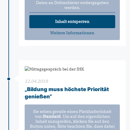
Daten an Drittanbieter weitergegeben
werden.
Inhalt entsperren
Weitere Informationen
12.04.2018
„Bildung muss höchste Priorität
genießen“
Sie sehen gerade einen Platzhalterinhalt
von
Standard
. Um auf den eigentlichen
Inhalt zuzugreifen, klicken Sie auf den
Button unten. Bitte beachten Sie, dass dabei