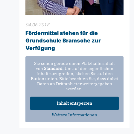
04.06.2018
Fördermittel stehen für die
Grundschule Bramsche zur
Verfügung
Sie sehen gerade einen Platzhalterinhalt
von
Standard
. Um auf den eigentlichen
Inhalt zuzugreifen, klicken Sie auf den
Button unten. Bitte beachten Sie, dass dabei
Daten an Drittanbieter weitergegeben
werden.
Inhalt entsperren
Weitere Informationen