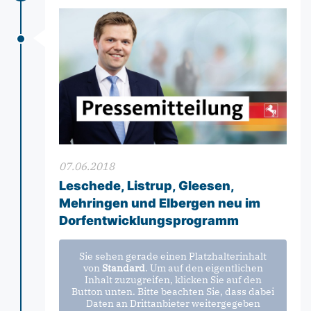
07.06.2018
Leschede, Listrup, Gleesen,
Mehringen und Elbergen neu im
Dorfentwicklungsprogramm
Sie sehen gerade einen Platzhalterinhalt
von
Standard
. Um auf den eigentlichen
Inhalt zuzugreifen, klicken Sie auf den
Button unten. Bitte beachten Sie, dass dabei
Daten an Drittanbieter weitergegeben