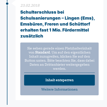
23.02.2018
Schulterschluss bei
Schulsanierungen – Lingen (Ems),
Emsbüren, Freren und Schüttorf
erhalten fast 1 Mio. Fördermittel
zusätzlich
Sie sehen gerade einen Platzhalterinhalt
von
Standard
. Um auf den eigentlichen
Inhalt zuzugreifen, klicken Sie auf den
Button unten. Bitte beachten Sie, dass dabei
Daten an Drittanbieter weitergegeben
werden.
Inhalt entsperren
Weitere Informationen