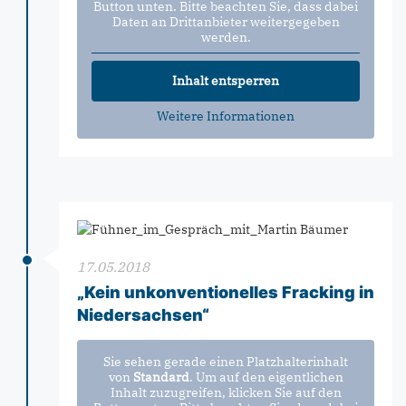
Button unten. Bitte beachten Sie, dass dabei
Daten an Drittanbieter weitergegeben
werden.
Inhalt entsperren
Weitere Informationen
17.05.2018
„Kein unkonventionelles Fracking in
Niedersachsen“
Sie sehen gerade einen Platzhalterinhalt
von
Standard
. Um auf den eigentlichen
Inhalt zuzugreifen, klicken Sie auf den