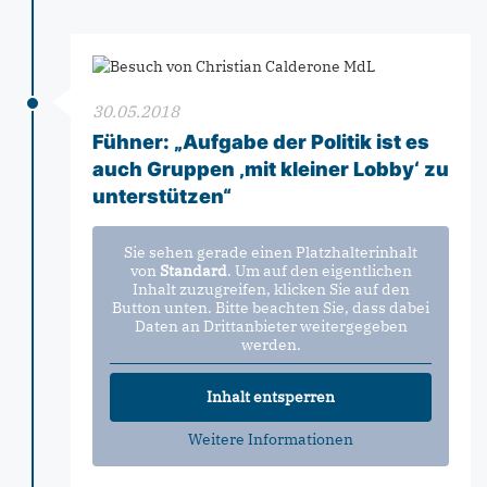
30.05.2018
Fühner: „Aufgabe der Politik ist es
auch Gruppen ‚mit kleiner Lobby‘ zu
unterstützen“
Sie sehen gerade einen Platzhalterinhalt
von
Standard
. Um auf den eigentlichen
Inhalt zuzugreifen, klicken Sie auf den
Button unten. Bitte beachten Sie, dass dabei
Daten an Drittanbieter weitergegeben
werden.
Inhalt entsperren
Weitere Informationen